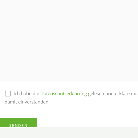
Ich habe die
Datenschutzerklärung
gelesen und erkläre mi
damit einverstanden.
B
i
t