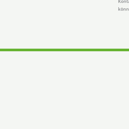
Konta
könn
HANDELN SIE J
Kontaktieren Sie uns für ein unverb