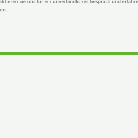
ktieren Sie uns für ein unverbindliches Gespräch und erfahre
en.
ETZT: GEMEINSAM FÜR EINE POSITIVE VERÄNDERUNG
indliches Gespräch und erfahren Sie, wie wir Sie auf Ihrem Weg b
KONTAKT AUFNEHMEN